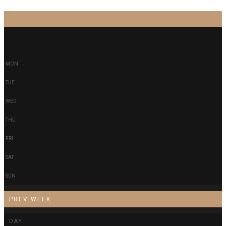
-
-
MON
TUE
WED
THU
FRI
SAT
SUN
PREV WEEK
DAY