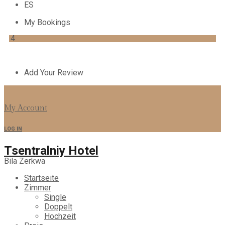
ES
My Bookings
4
Add Your Review
My Account
LOG IN
Tsentralniy Hotel
Bila Zerkwa
Startseite
Zimmer
Single
Doppelt
Hochzeit