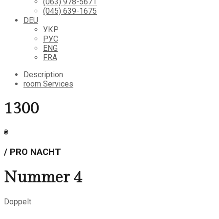
(063) 978-5671
(045) 639-1675
DEU
УКР
РУС
ENG
FRA
Description
room
Services
1300
₴
/ PRO NACHT
Nummer 4
Doppelt