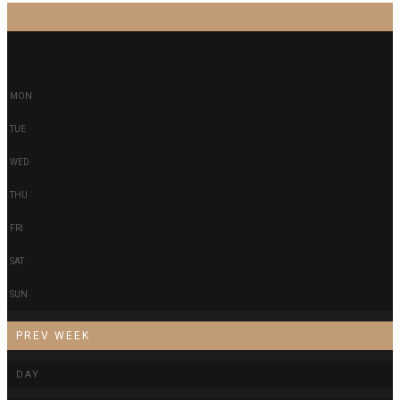
-
-
MON
TUE
WED
THU
FRI
SAT
SUN
PREV WEEK
DAY