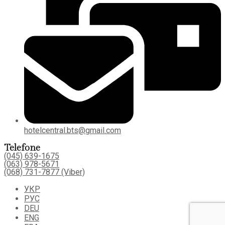
hotelcentral.bts@gmail.com
Telefone
(045) 639-1675
(063) 978-5671
(068) 731-7877 (Viber)
УКР
РУС
DEU
ENG