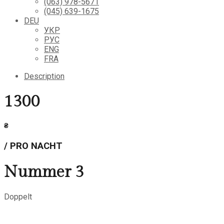
(063) 978-5671
(045) 639-1675
DEU
УКР
РУС
ENG
FRA
Description
1300
₴
/ PRO NACHT
Nummer 3
Doppelt