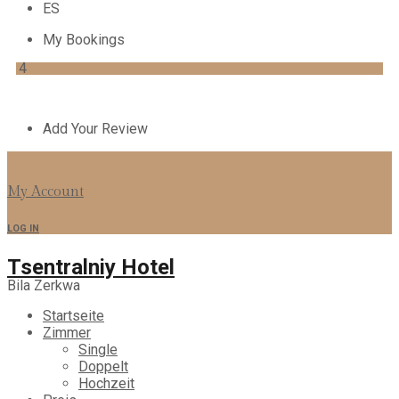
ES
My Bookings
4
Add Your Review
My Account
LOG IN
Tsentralniy Hotel
Bila Zerkwa
Startseite
Zimmer
Single
Doppelt
Hochzeit