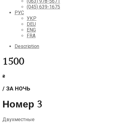
(063) 978-5671
(045) 639-1675
РУС
УКР
DEU
ENG
FRA
Description
1500
₴
/ ЗА НОЧЬ
Номер 3
Двухместные