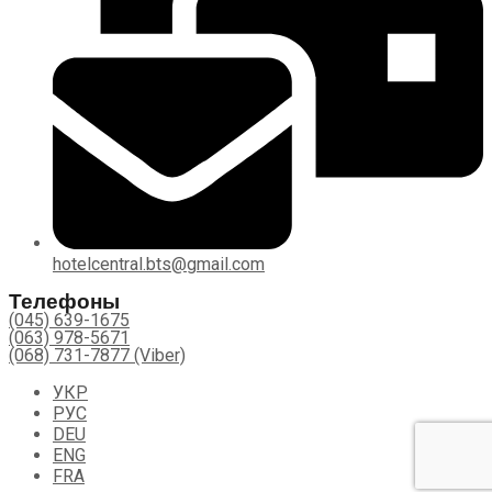
hotelcentral.bts@gmail.com
Телефоны
(045) 639-1675
(063) 978-5671
(068) 731-7877 (Viber)
УКР
РУС
DEU
ENG
FRA