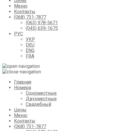
Цены
Меню
Контакты
(068) 731-7877
(063) 978-5671
(045) 639-1675
РУС
УКР
DEU
ENG
FRA
Главная
Номера
Одноместные
Двухместные
Свадебный
Цены
Меню
Контакты
(068) 731-7877