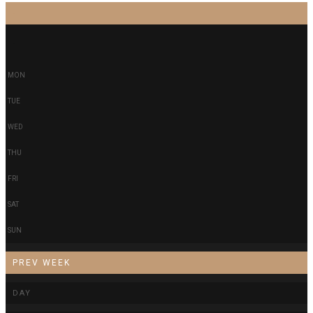
-
-
MON
TUE
WED
THU
FRI
SAT
SUN
PREV WEEK
DAY