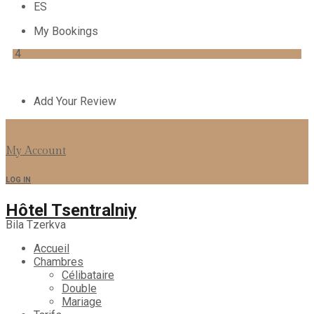
ES
My Bookings
4
Add Your Review
My Account
LOG IN
Hôtel Tsentralniy
Bila Tzerkva
Accueil
Chambres
Сélibataire
Double
Mariage