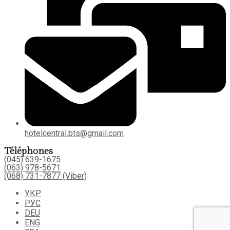
hotelcentral.bts@gmail.com
Téléphones
(045) 639-1675
(063) 978-5671
(068) 731-7877 (Viber)
УКР
РУС
DEU
ENG