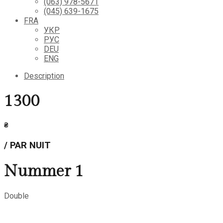
(063) 978-5671
(045) 639-1675
FRA
УКР
РУС
DEU
ENG
Description
1300
₴
/ PAR NUIT
Nummer 1
Double