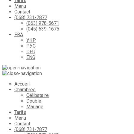
Tarifs
Menu
Contact
(068) 731-7877
(063) 978-5671
(045) 639-1675
FRA
УКР
РУС
DEU
ENG
Accueil
Chambres
Сélibataire
Double
Mariage
Tarifs
Menu
Contact
(068) 731-7877