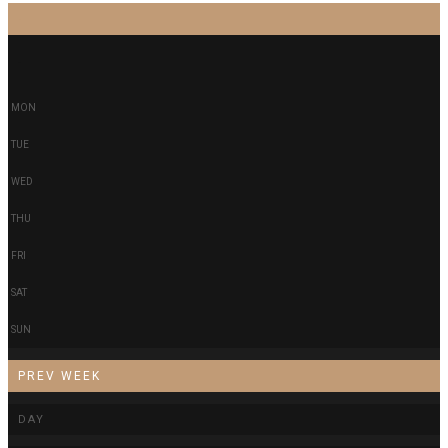
-
-
MON
TUE
WED
THU
FRI
SAT
SUN
PREV WEEK
DAY